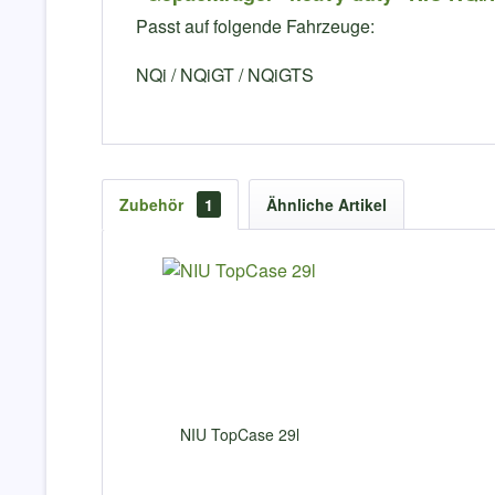
Passt auf folgende Fahrzeuge:
NQi / NQiGT / NQiGTS
Zubehör
1
Ähnliche Artikel
NIU TopCase 29l