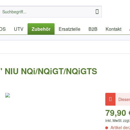
IDS
UTV
Zubehör
Ersatzteile
B2B
Kontakt
y" NIU NQi/NQiGT/NQiGTS
Dieser
79,90 
inkl. MwSt. zzgl
Artikel der