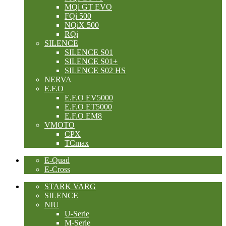
MQi GT EVO
FQi 500
NQiX 500
RQi
SILENCE
SILENCE S01
SILENCE S01+
SILENCE S02 HS
NERVA
E.F.O
E.F.O EV5000
E.F.O ET5000
E.F.O EM8
VMOTO
CPX
TCmax
E-Quad
E-Cross
STARK VARG
SILENCE
NIU
U-Serie
M-Serie