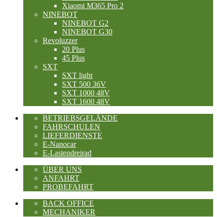
Xiaomi M365 Pro 2
NINEBOT
NINEBOT G2
NINEBOT G30
Revoluzzer
20 Plus
45 Plus
SXT
SXT light
SXT 500 36V
SXT 1000 48V
SXT 1600 48V
BETRIEBSGELÄNDE
FAHRSCHULEN
LIEFERDIENSTE
E-Nanocar
E-Lastendreirad
ÜBER UNS
ANFAHRT
PROBEFAHRT
BACK OFFICE
MECHANIKER