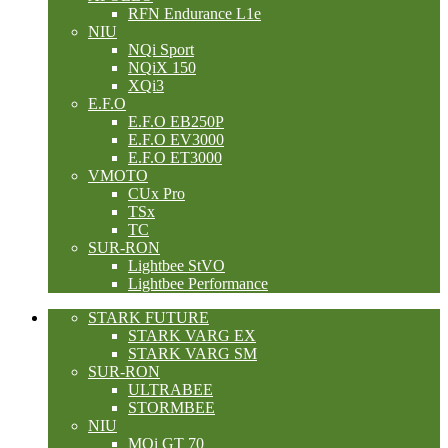
RFN Endurance L1e
NIU
NQi Sport
NQiX 150
XQi3
E.F.O
E.F.O EB250P
E.F.O EV3000
E.F.O ET3000
VMOTO
CUx Pro
TSx
TC
SUR-RON
Lightbee StVO
Lightbee Performance
STARK FUTURE
STARK VARG EX
STARK VARG SM
SUR-RON
ULTRABEE
STORMBEE
NIU
MQi GT 70