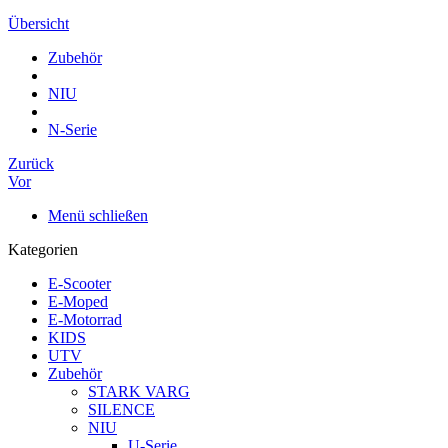
Übersicht
Zubehör
NIU
N-Serie
Zurück
Vor
Menü schließen
Kategorien
E-Scooter
E-Moped
E-Motorrad
KIDS
UTV
Zubehör
STARK VARG
SILENCE
NIU
U-Serie