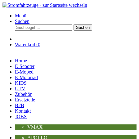
Menü
Suchen
Suchen
Warenkorb
0
Home
E-Scooter
E-Moped
E-Motorrad
KIDS
UTV
Zubehör
Ersatzteile
B2B
Kontakt
JOBS
VMAX
APOLLO