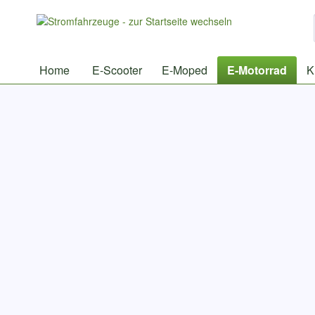
Home
E-Scooter
E-Moped
E-Motorrad
K