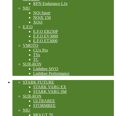
RFN Endurance L1e
NIU
NQi Sport
NQiX 150
XQi3
E.F.O
E.F.O EB250P
E.F.O EV3000
E.F.O ET3000
VMOTO
CUx Pro
TSx
TC
SUR-RON
Lightbee StVO
Lightbee Performance
STARK FUTURE
STARK VARG EX
STARK VARG SM
SUR-RON
ULTRABEE
STORMBEE
NIU
MQi GT 70