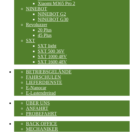
Xiaomi M365 Pro 2
NINEBOT
NINEBOT G2
NINEBOT G30
Revoluzzer
20 Plus
45 Plus
SXT
SXT light
SXT 500 36V
SXT 1000 48V
SXT 1600 48V
BETRIEBSGELÄNDE
FAHRSCHULEN
LIEFERDIENSTE
E-Nanocar
E-Lastendreirad
ÜBER UNS
ANFAHRT
PROBEFAHRT
BACK OFFICE
MECHANIKER