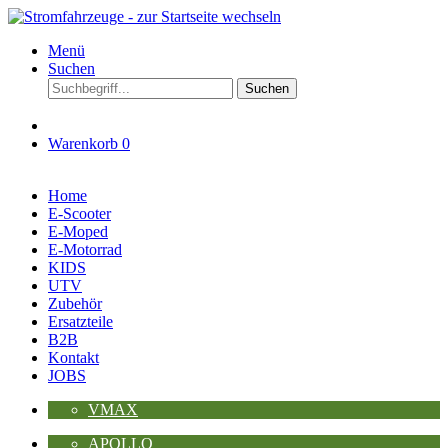
Menü
Suchen
Suchen
Warenkorb
0
Home
E-Scooter
E-Moped
E-Motorrad
KIDS
UTV
Zubehör
Ersatzteile
B2B
Kontakt
JOBS
VMAX
APOLLO