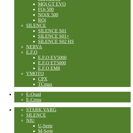
MQi GT EVO
FQi 500
NQiX 500
RQi
SILENCE
SILENCE S01
SILENCE S01+
SILENCE S02 HS
NERVA
E.F.O
E.F.O EV5000
E.F.O ET5000
E.F.O EM8
VMOTO
CPX
TCmax
E-Quad
E-Cross
STARK VARG
SILENCE
NIU
U-Serie
M-Serie