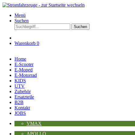
Menü
Suchen
Suchen
Warenkorb
0
Home
E-Scooter
E-Moped
E-Motorrad
KIDS
UTV
Zubehör
Ersatzteile
B2B
Kontakt
JOBS
VMAX
APOLLO