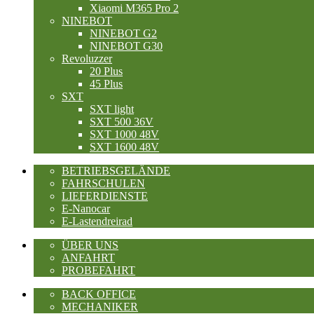
Xiaomi M365 Pro 2
NINEBOT
NINEBOT G2
NINEBOT G30
Revoluzzer
20 Plus
45 Plus
SXT
SXT light
SXT 500 36V
SXT 1000 48V
SXT 1600 48V
BETRIEBSGELÄNDE
FAHRSCHULEN
LIEFERDIENSTE
E-Nanocar
E-Lastendreirad
ÜBER UNS
ANFAHRT
PROBEFAHRT
BACK OFFICE
MECHANIKER