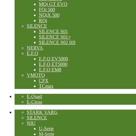
MQi GT EVO
FQi 500
NQiX 500
RQi
SILENCE
SILENCE S01
SILENCE S01+
SILENCE S02 HS
NERVA
E.F.O
E.F.O EV5000
E.F.O ET5000
E.F.O EM8
VMOTO
CPX
TCmax
E-Quad
E-Cross
STARK VARG
SILENCE
NIU
U-Serie
M-Serie