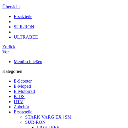
Übersicht
Ersatzteile
SUR-RON
ULTRABEE
Zurück
Vor
Menü schließen
Kategorien
E-Scooter
E-Moped
E-Motorrad
KIDS
UTV
Zubehör
Ersatzteile
STARK VARG EX | SM
SUR-RON
LIGHTBEE