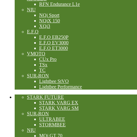
RFN Endurance L1e
NIU
NQi Sport
NQiX 150
XQi3
E.F.O
E.F.O EB250P
E.F.O EV3000
E.F.O ET3000
VMOTO
CUx Pro
TSx
TC
SUR-RON
Lightbee StVO
Lightbee Performance
STARK FUTURE
STARK VARG EX
STARK VARG SM
SUR-RON
ULTRABEE
STORMBEE
NIU
MQi GT 70