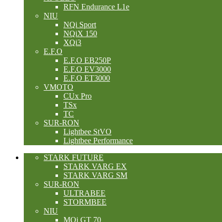
RFN Endurance L1e
NIU
NQi Sport
NQiX 150
XQi3
E.F.O
E.F.O EB250P
E.F.O EV3000
E.F.O ET3000
VMOTO
CUx Pro
TSx
TC
SUR-RON
Lightbee StVO
Lightbee Performance
STARK FUTURE
STARK VARG EX
STARK VARG SM
SUR-RON
ULTRABEE
STORMBEE
NIU
MQi GT 70