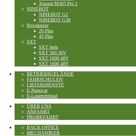
Xiaomi M365 Pro 2
NINEBOT
NINEBOT G2
NINEBOT G30
Revoluzzer
20 Plus
45 Plus
SXT
SXT light
SXT 500 36V
SXT 1000 48V
SXT 1600 48V
BETRIEBSGELÄNDE
FAHRSCHULEN
LIEFERDIENSTE
E-Nanocar
E-Lastendreirad
ÜBER UNS
ANFAHRT
PROBEFAHRT
BACK OFFICE
MECHANIKER