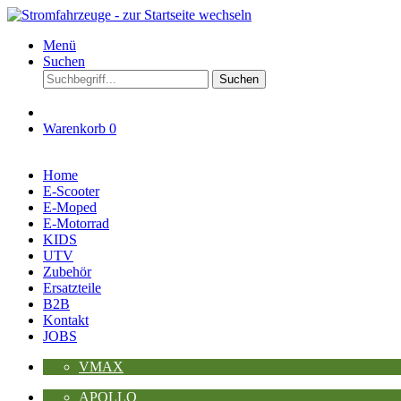
Menü
Suchen
Suchen
Warenkorb
0
Home
E-Scooter
E-Moped
E-Motorrad
KIDS
UTV
Zubehör
Ersatzteile
B2B
Kontakt
JOBS
VMAX
APOLLO