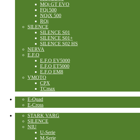
MQi GT EVO
FQi 500
NQiX 500
RQi
SILENCE
SILENCE S01
SILENCE S01+
SILENCE S02 HS
NERVA
E.F.O
E.F.O EV5000
E.F.O ET5000
E.F.O EM8
VMOTO
CPX
TCmax
E-Quad
E-Cross
STARK VARG
SILENCE
NIU
U-Serie
M-Serie