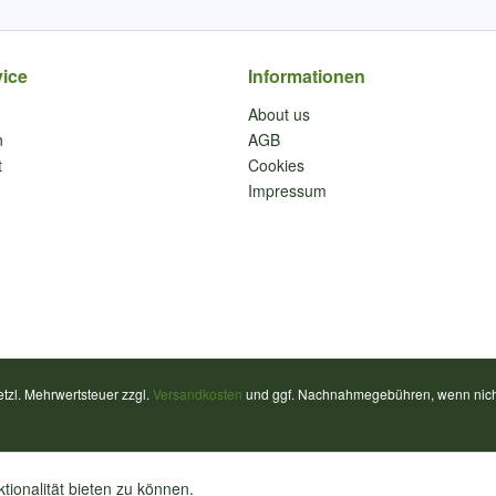
ice
Informationen
About us
n
AGB
t
Cookies
Impressum
setzl. Mehrwertsteuer zzgl.
Versandkosten
und ggf. Nachnahmegebühren, wenn nich
ionalität bieten zu können.