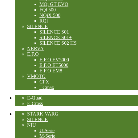
MQi GT EVO
FQi 500
NQiX 500
RQi
SILENCE
SILENCE S01
SILENCE S01+
SILENCE S02 HS
NERVA
E.F.O
E.F.O EV5000
E.F.O ET5000
E.F.O EM8
VMOTO
CPX
TCmax
E-Quad
E-Cross
STARK VARG
SILENCE
NIU
U-Serie
M-Serie