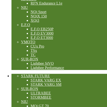
RFN Endurance L1e
NIU
NQi Sport
NQiX 150
XQi3
E.F.O
E.F.O EB250P
E.F.O EV3000
E.F.O ET3000
VMOTO
CUx Pro
TSx
TC
SUR-RON
Lightbee StVO
Lightbee Performance
STARK FUTURE
STARK VARG EX
STARK VARG SM
SUR-RON
ULTRABEE
STORMBEE
NIU
MQi GT 70