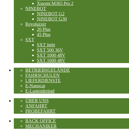
Xiaomi M365 Pro 2
NINEBOT
NINEBOT G2
NINEBOT G30
Revoluzzer
20 Plus
45 Plus
SXT
SXT light
SXT 500 36V
SXT 1000 48V
SXT 1600 48V
BETRIEBSGELÄNDE
FAHRSCHULEN
LIEFERDIENSTE
E-Nanocar
E-Lastendreirad
ÜBER UNS
ANFAHRT
PROBEFAHRT
BACK OFFICE
MECHANIKER