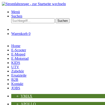
Menü
Suchen
Suchen
Warenkorb
0
Home
E-Scooter
E-Moped
E-Motorrad
KIDS
UTV
Zubehör
Ersatzteile
B2B
Kontakt
JOBS
VMAX
APOLLO